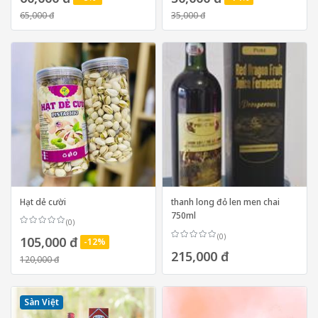
65,000 đ
35,000 đ
Hạt dẻ cười
thanh long đỏ len men chai
750ml
(0)
(0)
105,000 đ
-12%
215,000 đ
120,000 đ
Sàn Việt