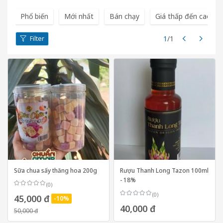
Phổ biến
Mới nhất
Bán chạy
Giá thấp đến cao
1
/1
Filter
Sữa chua sấy thăng hoa 200g
Rượu Thanh Long Tazon 100ml
- 18%
(0)
(0)
45,000 đ
-10%
40,000 đ
50,000 đ