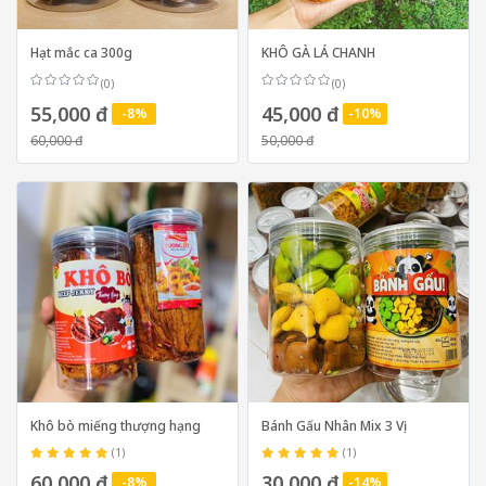
Hạt mắc ca 300g
KHÔ GÀ LÁ CHANH
(0)
(0)
55,000 đ
45,000 đ
-8%
-10%
60,000 đ
50,000 đ
Khô bò miếng thượng hạng
Bánh Gấu Nhân Mix 3 Vị
(1)
(1)
60,000 đ
30,000 đ
-8%
-14%