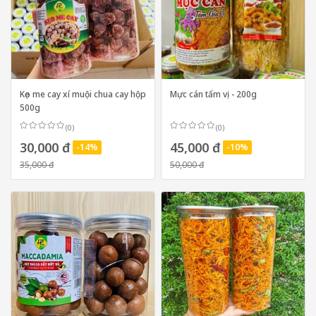
Kẹo me cay xí muội chua cay hộp
Mực cán tẩm vị - 200g
500g
(0)
(0)
30,000 đ
45,000 đ
-14%
-10%
35,000 đ
50,000 đ