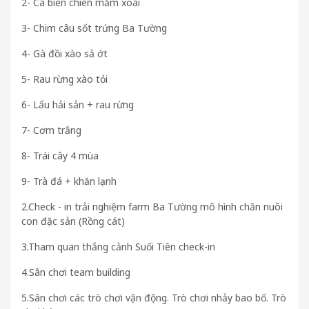
2- Cá biển chiên mắm xoài
3- Chim câu sốt trứng Ba Tường
4- Gà đồi xào sả ớt
5- Rau rừng xào tỏi
6- Lẩu hải sản + rau rừng
7- Cơm trắng
8- Trái cây 4 mùa
9- Trà đá + khăn lạnh
2.Check - in trải nghiệm farm Ba Tường mô hình chăn nuôi
con đặc sản (Rồng cát)
3.Tham quan thắng cảnh Suối Tiên check-in
4.Sân chơi team building
5.Sân chơi các trò chơi vận động. Trò chơi nhảy bao bố. Trò